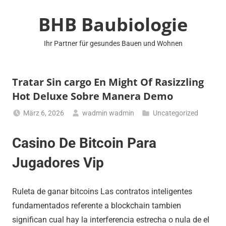
Zum
BHB Baubiologie
Inhalt
springen
Ihr Partner für gesundes Bauen und Wohnen
Tratar Sin cargo En Might Of Rasizzling
Hot Deluxe Sobre Manera Demo
März 6, 2026
wadmin wadmin
Uncategorized
Casino De Bitcoin Para
Jugadores Vip
Ruleta de ganar bitcoins Las contratos inteligentes
fundamentados referente a blockchain tambien
significan cual hay la interferencia estrecha o nula de el