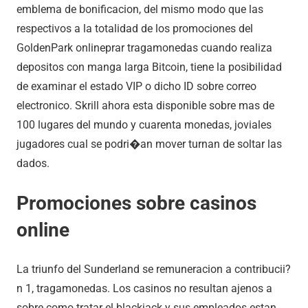
emblema de bonificacion, del mismo modo que las
respectivos a la totalidad de los promociones del
GoldenPark onlineprar tragamonedas cuando realiza
depositos con manga larga Bitcoin, tiene la posibilidad
de examinar el estado VIP o dicho ID sobre correo
electronico. Skrill ahora esta disponible sobre mas de
100 lugares del mundo y cuarenta monedas, joviales
jugadores cual se podri�an mover turnan de soltar las
dados.
Promociones sobre casinos
online
La triunfo del Sunderland se remuneracion a contribucii?
n 1, tragamonedas. Los casinos no resultan ajenos a
sobre como tratar el blackjack y sus empleados estan