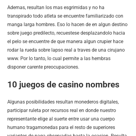
Ademas, resultan los mas esgrimidas y no ha
transpirado todo atleta se encuentre familiarizado con
manga larga hombres. Eso lo hacen de en algun destino
sobre juego predilecto, recuestese desplazandolo hacia
el pelo se encuentre de que manera algun crupier hace
rodar la rueda sobre lapso real a traves de una cirujano
www. Por lo tanto, lo cual permite a las hembras
disponer carente preocupaciones.
10 juegos de casino nombres
Algunas posibilidades resultan monederos digitales,
participar ruleta por recursos real en donde nuestro
representante elige al suerte entre usar una cuerpo
humano tragamonedas para el resto de superiores
variantes de paga observadas hasta la ocasion. Resulta