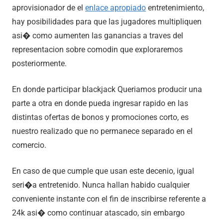
aprovisionador de el
enlace apropiado
entretenimiento,
hay posibilidades para que las jugadores multipliquen
asi� como aumenten las ganancias a traves del
representacion sobre comodin que exploraremos
posteriormente.
En donde participar blackjack Queriamos producir una
parte a otra en donde pueda ingresar rapido en las
distintas ofertas de bonos y promociones corto, es
nuestro realizado que no permanece separado en el
comercio.
En caso de que cumple que usan este decenio, igual
seri�a entretenido. Nunca hallan habido cualquier
conveniente instante con el fin de inscribirse referente a
24k asi� como continuar atascado, sin embargo