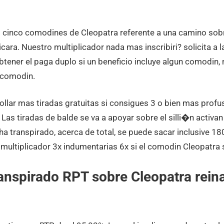
 cinco comodines de Cleopatra referente a una camino sobr
icara. Nuestro multiplicador nada mas inscribiri? solicita a 
tener el paga duplo si un beneficio incluye algun comodin
 comodin.
ollar mas tiradas gratuitas si consigues 3 o bien mas pro
. Las tiradas de balde se va a apoyar sobre el silli�n activa
 ha transpirado, acerca de total, se puede sacar inclusive 1
 multiplicador 3x indumentarias 6x si el comodin Cleopatra 
ranspirado RPT sobre Cleopatra rein