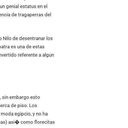
n genial estatus en el
encia de tragaperras del
o Nilo de desentranar los
opatra es una de estas
vertido referente a algun
, sin embargo esto
cerca de piso. Los
e moda egipcio, y no ha
adas) asi� como florecitas