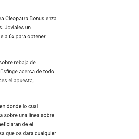
area Cleopatra Bonusienza
s. Joviales un
te a 6x para obtener
 sobre rebaja de
 Esfinge acerca de todo
ces el apuesta,
 en donde lo cual
a sobre una linea sobre
ficiaran de el
osa que os dara cualquier