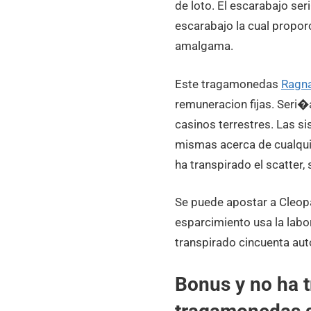
de loto. El escarabajo se
escarabajo la cual proporc
amalgama.
Este tragamonedas
Ragn
remuneracion fijas. Seri�
casinos terrestres. Las s
mismas acerca de cualqui
ha transpirado el scatter,
Se puede apostar a Cleop
esparcimiento usa la labor
transpirado cincuenta aut
Bonus y no ha 