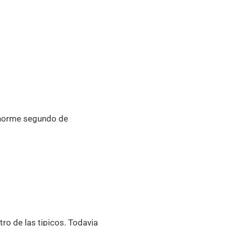
 enorme segundo de
ro de las tipicos. Todavia