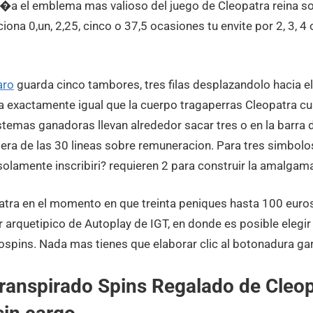
ri�a el emblema mas valioso del juego de Cleopatra reina so
iona 0,un, 2,25, cinco o 37,5 ocasiones tu envite por 2, 3, 4 
aro
guarda cinco tambores, tres filas desplazandolo hacia el
a exactamente igual que la cuerpo tragaperras Cleopatra cua
istemas ganadoras llevan alrededor sacar tres o en la barra
era de las 30 lineas sobre remuneracion. Para tres simbol
 solamente inscribiri? requieren 2 para construir la amalga
atra en el momento en que treinta peniques hasta 100 euro
 arquetipico de Autoplay de IGT, en donde es posible elegir
ospins. Nada mas tienes que elaborar clic al botonadura ga
transpirado Spins Regalado de Cleo