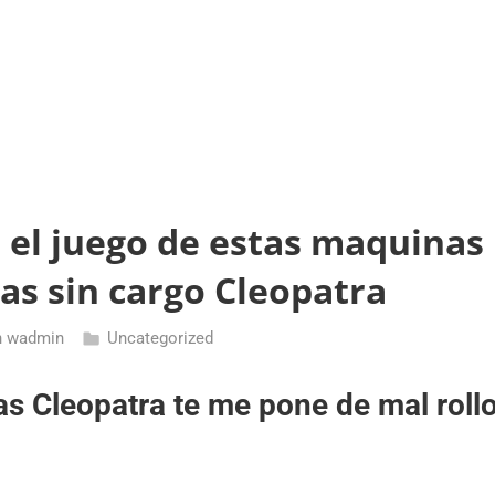
 el juego de estas maquinas
s sin cargo Cleopatra
 wadmin
Uncategorized
s Cleopatra te me pone de mal rollo