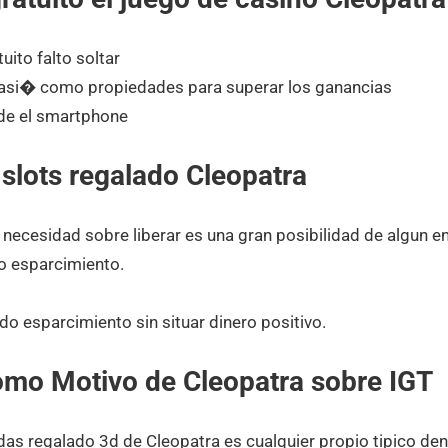
tuito falto soltar
asi� como propiedades para superar los ganancias
de el smartphone
 slots regalado Cleopatra
o necesidad sobre liberar es una gran posibilidad de algun
 esparcimiento.
ndo esparcimiento sin situar dinero positivo.
mo Motivo de Cleopatra sobre IGT
 regalado 3d de Cleopatra es cualquier propio tipico dent