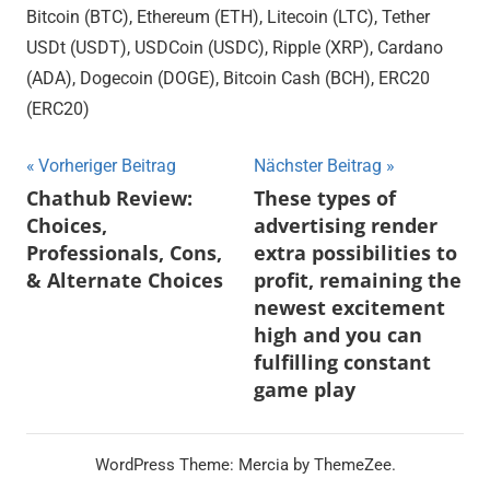
Bitcoin (BTC), Ethereum (ETH), Litecoin (LTC), Tether
USDt (USDT), USDCoin (USDC), Ripple (XRP), Cardano
(ADA), Dogecoin (DOGE), Bitcoin Cash (BCH), ERC20
(ERC20)
Vorheriger Beitrag
Nächster Beitrag
Beitragsnavigation
Chathub Review:
These types of
Choices,
advertising render
Professionals, Cons,
extra possibilities to
& Alternate Choices
profit, remaining the
newest excitement
high and you can
fulfilling constant
game play
WordPress Theme: Mercia by ThemeZee.