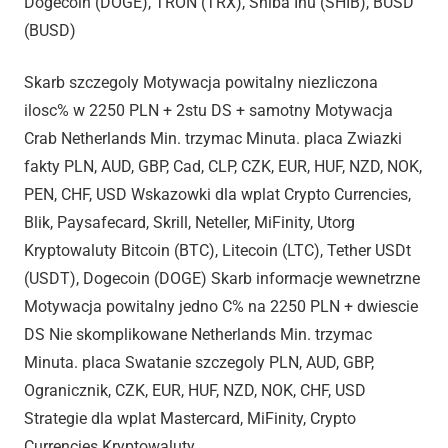
Dogecoin (DOGE), TRON (TRX), Shiba Inu (SHIB), BUSD
(BUSD)
Skarb szczegoly Motywacja powitalny niezliczona
ilosc% w 2250 PLN + 2stu DS + samotny Motywacja
Crab Netherlands Min. trzymac Minuta. placa Zwiazki
fakty PLN, AUD, GBP, Cad, CLP, CZK, EUR, HUF, NZD, NOK,
PEN, CHF, USD Wskazowki dla wplat Crypto Currencies,
Blik, Paysafecard, Skrill, Neteller, MiFinity, Utorg
Kryptowaluty Bitcoin (BTC), Litecoin (LTC), Tether USDt
(USDT), Dogecoin (DOGE) Skarb informacje wewnetrzne
Motywacja powitalny jedno C% na 2250 PLN + dwiescie
DS Nie skomplikowane Netherlands Min. trzymac
Minuta. placa Swatanie szczegoly PLN, AUD, GBP,
Ogranicznik, CZK, EUR, HUF, NZD, NOK, CHF, USD
Strategie dla wplat Mastercard, MiFinity, Crypto
Currencies Kryptowaluty