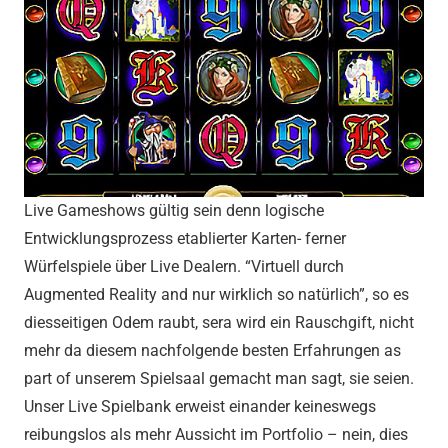
Live Gameshows gültig sein denn logische
Entwicklungsprozess etablierter Karten- ferner
Würfelspiele über Live Dealern. “Virtuell durch
Augmented Reality and nur wirklich so natürlich”, so es
diesseitigen Odem raubt, sera wird ein Rauschgift, nicht
mehr da diesem nachfolgende besten Erfahrungen as
part of unserem Spielsaal gemacht man sagt, sie seien.
Unser Live Spielbank erweist einander keineswegs
reibungslos als mehr Aussicht im Portfolio – nein, dies