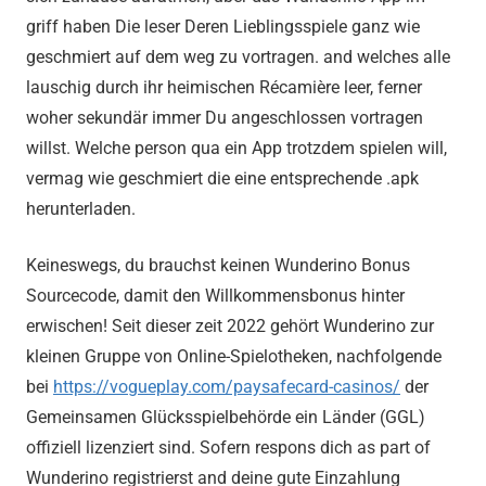
griff haben Die leser Deren Lieblingsspiele ganz wie
geschmiert auf dem weg zu vortragen. and welches alle
lauschig durch ihr heimischen Récamière leer, ferner
woher sekundär immer Du angeschlossen vortragen
willst. Welche person qua ein App trotzdem spielen will,
vermag wie geschmiert die eine entsprechende .apk
herunterladen.
Keineswegs, du brauchst keinen Wunderino Bonus
Sourcecode, damit den Willkommensbonus hinter
erwischen! Seit dieser zeit 2022 gehört Wunderino zur
kleinen Gruppe von Online-Spielotheken, nachfolgende
bei
https://vogueplay.com/paysafecard-casinos/
der
Gemeinsamen Glücksspielbehörde ein Länder (GGL)
offiziell lizenziert sind. Sofern respons dich as part of
Wunderino registrierst and deine gute Einzahlung