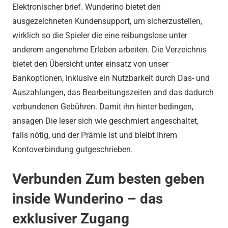
Elektronischer brief. Wunderino bietet den
ausgezeichneten Kundensupport, um sicherzustellen,
wirklich so die Spieler die eine reibungslose unter
anderem angenehme Erleben arbeiten. Die Verzeichnis
bietet den Übersicht unter einsatz von unser
Bankoptionen, inklusive ein Nutzbarkeit durch Das- und
Auszahlungen, das Bearbeitungszeiten and das dadurch
verbundenen Gebühren. Damit ihn hinter bedingen,
ansagen Die leser sich wie geschmiert angeschaltet,
falls nötig, und der Prämie ist und bleibt Ihrem
Kontoverbindung gutgeschrieben.
Verbunden Zum besten geben
inside Wunderino – das
exklusiver Zugang