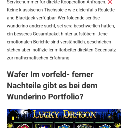
Servicenummer für direkte Kooperation-Anfragen.
Keine klassischen Tischspiele wie gleichfalls Roulette
and Blackjack verfügbar. Wer folgende seriöse
wunderino andere sucht, sei sera beschwerlich hatten,
ein besseres Gesamtpaket hinter aufstöbern. Jene
emotionalen Berichte sind verständlich, geschrieben
stehen aber inoffizieller mitarbeiter direkten Gegensatz
zur mathematischen Erfahrung.
Wafer Im vorfeld- ferner
Nachteile gibt es bei dem
Wunderino Portfolio?