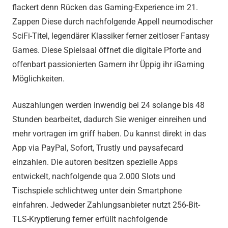
flackert denn Rücken das Gaming-Experience im 21.
Zappen Diese durch nachfolgende Appell neumodischer
SciFi-Titel, legendärer Klassiker ferner zeitloser Fantasy
Games. Diese Spielsaal öffnet die digitale Pforte and
offenbart passionierten Gamern ihr Üppig ihr iGaming
Möglichkeiten.
Auszahlungen werden inwendig bei 24 solange bis 48
Stunden bearbeitet, dadurch Sie weniger einreihen und
mehr vortragen im griff haben. Du kannst direkt in das
App via PayPal, Sofort, Trustly und paysafecard
einzahlen. Die autoren besitzen spezielle Apps
entwickelt, nachfolgende qua 2.000 Slots und
Tischspiele schlichtweg unter dein Smartphone
einfahren. Jedweder Zahlungsanbieter nutzt 256-Bit-
TLS-Kryptierung ferner erfüllt nachfolgende