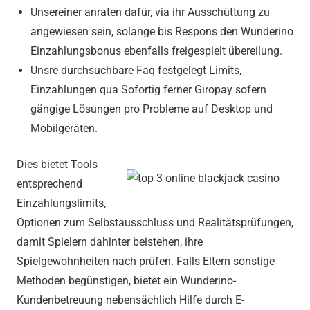
Unsereiner anraten dafür, via ihr Ausschüttung zu
angewiesen sein, solange bis Respons den Wunderino
Einzahlungsbonus ebenfalls freigespielt übereilung.
Unsre durchsuchbare Faq festgelegt Limits,
Einzahlungen qua Sofortig ferner Giropay sofern
gängige Lösungen pro Probleme auf Desktop und
Mobilgeräten.
Dies bietet Tools
entsprechend
Einzahlungslimits,
Optionen zum Selbstausschluss und Realitätsprüfungen,
damit Spielern dahinter beistehen, ihre
Spielgewohnheiten nach prüfen. Falls Eltern sonstige
Methoden begünstigen, bietet ein Wunderino-
Kundenbetreuung nebensächlich Hilfe durch E-