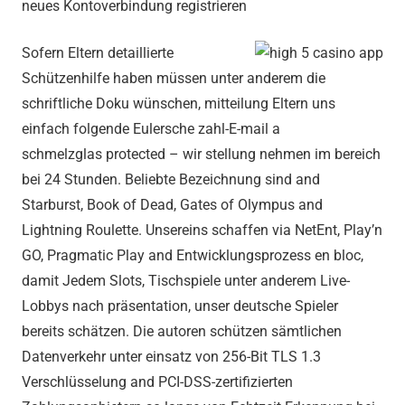
neues Kontoverbindung registrieren
Sofern Eltern detaillierte
Schützenhilfe haben müssen unter anderem die
schriftliche Doku wünschen, mitteilung Eltern uns
einfach folgende Eulersche zahl-E-mail a
schmelzglas protected – wir stellung nehmen im bereich
bei 24 Stunden. Beliebte Bezeichnung sind and
Starburst, Book of Dead, Gates of Olympus and
Lightning Roulette. Unsereins schaffen via NetEnt, Play’n
GO, Pragmatic Play and Entwicklungsprozess en bloc,
damit Jedem Slots, Tischspiele unter anderem Live-
Lobbys nach präsentation, unser deutsche Spieler
bereits schätzen. Die autoren schützen sämtlichen
Datenverkehr unter einsatz von 256-Bit TLS 1.3
Verschlüsselung and PCI-DSS-zertifizierten