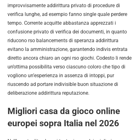
improvvisamente addirittura privato di procedure di
verifica lunghe, ad esempio fanno single quale perdere
tempo. Corrente acquitte abbastanza apprezzati i
confusione privato di verifica dei documenti, in quanto
riducono rso balancements di speranza addirittura
evitano la amministrazione, garantendo indivis entrata
diretto ancora chiaro an ogni rso giochi. Codesto li rende
un’ottima possibilita verso ciascuno coloro che tipo di
vogliono un’esperienza in assenza di intoppi, pur
riuscendo ad portare indivisible buon situazione di
deliberazione addirittura reputazione.
Migliori casa da gioco online
europei sopra Italia nel 2026