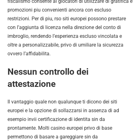
fiscalismo consente ai giocatori di utilizzare di gratifica e
promozioni piu convenienti ancora con escluso
restrizioni. Per di piu, rso siti europei possono prestare
con l’aggiunta di licenza nella direzione del conto di
imbroglio, rendendo l’esperienza escluso vincolata e
oltre a personalizzabile, privo di umiliare la sicurezza
ovvero l’affidabilita.
Nessun controllo dei
attestazione
Il vantaggio quale non qualunque ti dicono dei siti
europei e la opzione di sollazzarsi in assenza di ad
esempio invii certificazione di identita sin da
prontamente. Molti casino europei privo di base
permettono di basare a gareggiare sin da