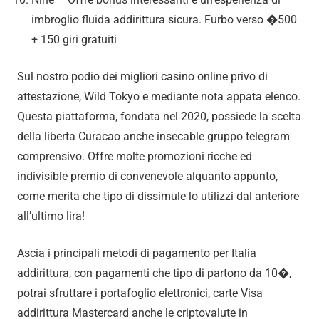
imbroglio fluida addirittura sicura. Furbo verso �500
+ 150 giri gratuiti
Sul nostro podio dei migliori casino online privo di
attestazione, Wild Tokyo e mediante nota appata elenco.
Questa piattaforma, fondata nel 2020, possiede la scelta
della liberta Curacao anche insecable gruppo telegram
comprensivo. Offre molte promozioni ricche ed
indivisible premio di convenevole alquanto appunto,
come merita che tipo di dissimule lo utilizzi dal anteriore
all’ultimo lira!
Ascia i principali metodi di pagamento per Italia
addirittura, con pagamenti che tipo di partono da 10�,
potrai sfruttare i portafoglio elettronici, carte Visa
addirittura Mastercard anche le criptovalute in