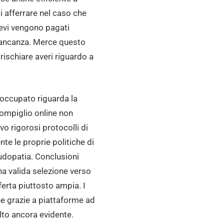
i afferrare nel caso che
ievi vengono pagati
e mancanza. Merce questo
rischiare averi riguardo a
eoccupato riguarda la
ompiglio online non
 rigorosi protocolli di
te le proprie politiche di
ludopatia. Conclusioni
a valida selezione verso
ferta piuttosto ampia. I
he grazie a piattaforme ad
olto ancora evidente.