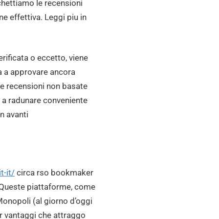
ichettiamo le recensioni
 effettiva. Leggi piu in
rificata o eccetto, viene
ta a approvare ancora
le recensioni non basate
 a radunare conveniente
in avanti
t-it/
circa rso bookmaker
i. Queste piattaforme, come
Monopoli (al giorno d’oggi
er vantaggi che attraggo