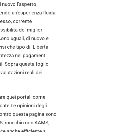
i nuovo l’aspetto
rendo un’esperienza fluida
nesso, corrente
ibilita dei migliori
sono uguali, di nuovo e
si che tipo di: Liberta
rontezza nei pagamenti
ili Sopra questa foglio
alutazioni reali dei
are quei portali come
ate Le opinioni degli
contro questa pagina sono
MS, mucchio non AAMS,
ce anche efficiente a