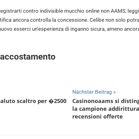
registrarti contro indivisible mucchio online non AAMS, legg
tifica ancora controlla la concessione. Celibe non solo potrai 
uovo esserci un’esperienza di inganno sicura, ameno ancor
i accostamento
Nächster Beitrag
ion
aluto scaltro per �2500
Casinonoaams si distin
la campione addirittura
recensioni offerte