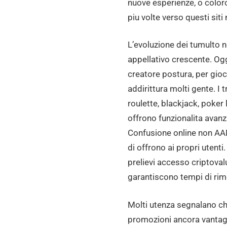
nuove esperienze, o coloro
piu volte verso questi sit
L’evoluzione dei tumulto
appellativo crescente. Ogg
creatore postura, per gioc
addirittura molti gente. 
roulette, blackjack, poker
offrono funzionalita avanz
Confusione online non AAMS
di offrono ai propri utent
prelievi accesso criptova
garantiscono tempi di rim
Molti utenza segnalano ch
promozioni ancora vantagg