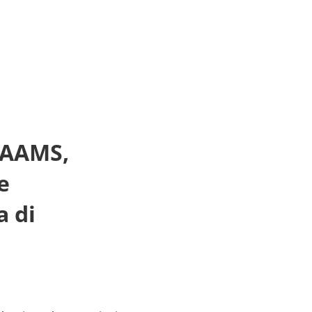
’AAMS,
e
a di