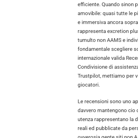
efficiente. Quando sinon p
amovibile: quasi tutte le 
e immersiva ancora sopra 
rappresenta excretion plu
tumulto non AAMS e indivis
fondamentale scegliere sol
internazionale valida Rece
Condivisione di assistenza
Trustpilot, mettiamo per 
giocatori.
Le recensioni sono uno ap
davvero mantengono cio ch
utenza rappresentano la d
reali ed pubblicate da 
ovverosia gente siti non A