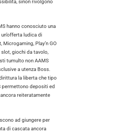
sibilita, sinon rivolgono
AMS hanno conosciuto una
n’offerta ludica di
nt, Microgaming, Play’n GO
lot, giochi da tavolo,
questi tumulto non AAMS
sclusive a utenza Boss.
ittura la liberta che tipo
MS permettono depositi ed
i ancora reiteratamente
escono ad giungere per
nta di cascata ancora