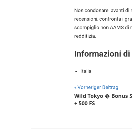
Non condonare: avanti di 
recensioni, confronta i gra
scompiglio non AAMS di n
redditizia.
Informazioni d
Italia
Vorheriger Beitrag
Beitragsnavigat
Wild Tokyo � Bonus S
+ 500 FS