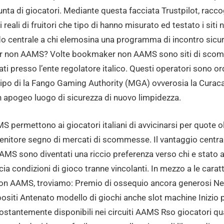
unta di giocatori. Mediante questa facciata Trustpilot, racc
 reali di fruitori che tipo di hanno misurato ed testato i si
ndo centrale a chi elemosina una programma di incontro sic
 non AAMS? Volte bookmaker non AAMS sono siti di scom
i presso l’ente regolatore italico. Questi operatori sono or
e tipo di la Fango Gaming Authority (MGA) ovverosia la Cura
 apogeo luogo di sicurezza di nuovo limpidezza.
ermettono ai giocatori italiani di avvicinarsi per quote olt
genitore segno di mercati di scommesse. Il vantaggio centrale?
MS sono diventati una riccio preferenza verso chi e stato 
a condizioni di gioco tranne vincolanti. In mezzo a le caratt
 non AAMS, troviamo: Premio di ossequio ancora generosi N
siti Antenato modello di giochi anche slot machine Inizi
costantemente disponibili nei circuiti AAMS Rso giocatori q