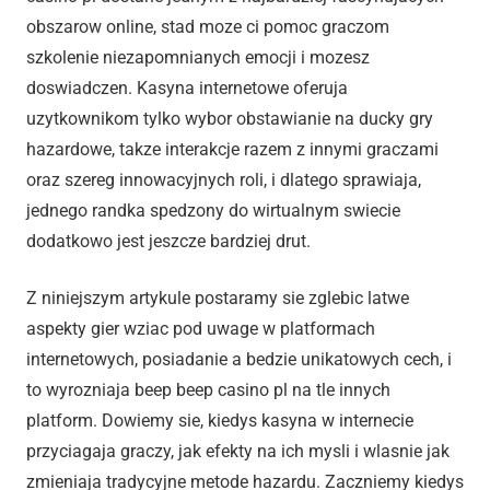
obszarow online, stad moze ci pomoc graczom
szkolenie niezapomnianych emocji i mozesz
doswiadczen. Kasyna internetowe oferuja
uzytkownikom tylko wybor obstawianie na ducky gry
hazardowe, takze interakcje razem z innymi graczami
oraz szereg innowacyjnych roli, i dlatego sprawiaja,
jednego randka spedzony do wirtualnym swiecie
dodatkowo jest jeszcze bardziej drut.
Z niniejszym artykule postaramy sie zglebic latwe
aspekty gier wziac pod uwage w platformach
internetowych, posiadanie a bedzie unikatowych cech, i
to wyrozniaja beep beep casino pl na tle innych
platform. Dowiemy sie, kiedys kasyna w internecie
przyciagaja graczy, jak efekty na ich mysli i wlasnie jak
zmieniaja tradycyjne metode hazardu. Zaczniemy kiedys