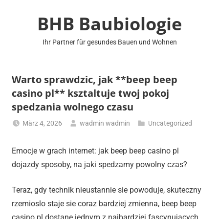
Zum
BHB Baubiologie
Inhalt
springen
Ihr Partner für gesundes Bauen und Wohnen
Warto sprawdzic, jak **beep beep
casino pl** ksztaltuje twoj pokoj
spedzania wolnego czasu
März 4, 2026
wadmin wadmin
Uncategorized
Emocje w grach internet: jak beep beep casino pl
dojazdy sposoby, na jaki spedzamy powolny czas?
Teraz, gdy technik nieustannie sie powoduje, skuteczny
rzemioslo staje sie coraz bardziej zmienna, beep beep
casino pl dostane jednym z najbardziej fascynujacych