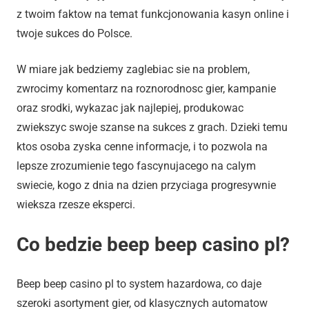
z twoim faktow na temat funkcjonowania kasyn online i
twoje sukces do Polsce.
W miare jak bedziemy zaglebiac sie na problem,
zwrocimy komentarz na roznorodnosc gier, kampanie
oraz srodki, wykazac jak najlepiej, produkowac
zwiekszyc swoje szanse na sukces z grach. Dzieki temu
ktos osoba zyska cenne informacje, i to pozwola na
lepsze zrozumienie tego fascynujacego na calym
swiecie, kogo z dnia na dzien przyciaga progresywnie
wieksza rzesze eksperci.
Co bedzie beep beep casino pl?
Beep beep casino pl to system hazardowa, co daje
szeroki asortyment gier, od klasycznych automatow