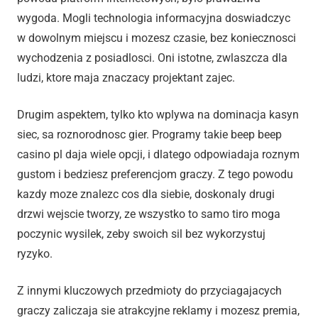
wygoda. Mogli technologia informacyjna doswiadczyc
w dowolnym miejscu i mozesz czasie, bez koniecznosci
wychodzenia z posiadlosci. Oni istotne, zwlaszcza dla
ludzi, ktore maja znaczacy projektant zajec.
Drugim aspektem, tylko kto wplywa na dominacja kasyn
siec, sa roznorodnosc gier. Programy takie beep beep
casino pl daja wiele opcji, i dlatego odpowiadaja roznym
gustom i bedziesz preferencjom graczy. Z tego powodu
kazdy moze znalezc cos dla siebie, doskonaly drugi
drzwi wejscie tworzy, ze wszystko to samo tiro moga
poczynic wysilek, zeby swoich sil bez wykorzystuj
ryzyko.
Z innymi kluczowych przedmioty do przyciagajacych
graczy zaliczaja sie atrakcyjne reklamy i mozesz premia,