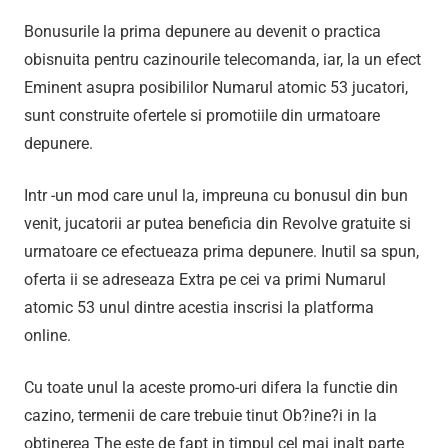
Bonusurile la prima depunere au devenit o practica
obisnuita pentru cazinourile telecomanda, iar, la un efect
Eminent asupra posibililor Numarul atomic 53 jucatori,
sunt construite ofertele si promotiile din urmatoare
depunere.
Intr -un mod care unul la, impreuna cu bonusul din bun
venit, jucatorii ar putea beneficia din Revolve gratuite si
urmatoare ce efectueaza prima depunere. Inutil sa spun,
oferta ii se adreseaza Extra pe cei va primi Numarul
atomic 53 unul dintre acestia inscrisi la platforma
online.
Cu toate unul la aceste promo-uri difera la functie din
cazino, termenii de care trebuie tinut Ob?ine?i in la
obtinerea The este de fapt in timpul cel mai inalt parte