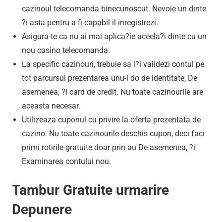
cazinoul telecomanda binecunoscut. Nevoie un dinte
?i asta pentru a fi capabil il inregistrezi.
Asigura-te ca nu ai mai aplica?ie aceela?i dinte cu un
nou casino telecomanda.
La specific cazinouri, trebuie sa i?i validezi contul pe
tot parcursul prezentarea unu-i do de identitate, De
asemenea, ?i card de credit. Nu toate cazinourile are
aceasta necesar.
Utilizeaza cuponul cu privire la oferta prezentata de
cazino. Nu toate cazinourile deschis cupon, deci faci
primi rotirile gratuite doar prin au De asemenea, ?i
Examinarea contului nou.
Tambur Gratuite urmarire
Depunere