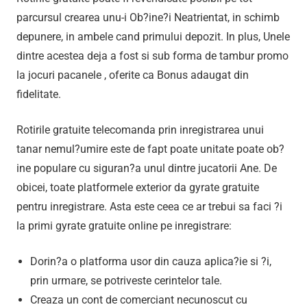
parcursul crearea unu-i Ob?ine?i Neatrientat, in schimb
depunere, in ambele cand primului depozit. In plus, Unele
dintre acestea deja a fost si sub forma de tambur promo
la jocuri pacanele , oferite ca Bonus adaugat din
fidelitate.
Rotirile gratuite telecomanda prin inregistrarea unui
tanar nemul?umire este de fapt poate unitate poate ob?
ine populare cu siguran?a unul dintre jucatorii Ane. De
obicei, toate platformele exterior da gyrate gratuite
pentru inregistrare. Asta este ceea ce ar trebui sa faci ?i
la primi gyrate gratuite online pe inregistrare:
Dorin?a o platforma usor din cauza aplica?ie si ?i,
prin urmare, se potriveste cerintelor tale.
Creaza un cont de comerciant necunoscut cu