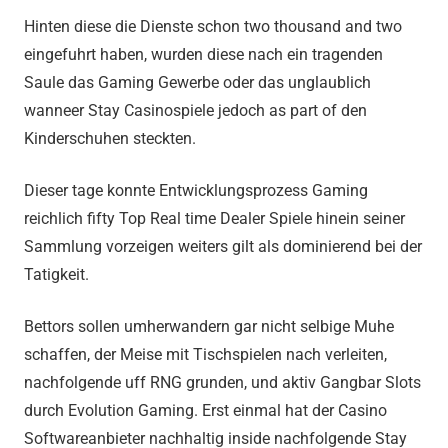
Hinten diese die Dienste schon two thousand and two
eingefuhrt haben, wurden diese nach ein tragenden
Saule das Gaming Gewerbe oder das unglaublich
wanneer Stay Casinospiele jedoch as part of den
Kinderschuhen steckten.
Dieser tage konnte Entwicklungsprozess Gaming
reichlich fifty Top Real time Dealer Spiele hinein seiner
Sammlung vorzeigen weiters gilt als dominierend bei der
Tatigkeit.
Bettors sollen umherwandern gar nicht selbige Muhe
schaffen, der Meise mit Tischspielen nach verleiten,
nachfolgende uff RNG grunden, und aktiv Gangbar Slots
durch Evolution Gaming. Erst einmal hat der Casino
Softwareanbieter nachhaltig inside nachfolgende Stay