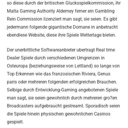
so diese durch der britischen Glucksspielkommission, ihr
Malta Gaming Authority Alderney ferner ein Gambling
Rein Commission lizenziert man sagt, sie seien. Es gibt
jedermann folgende gigantische Domane in anbetracht
ebendiese Website, diese ihre Spiele Wetterlage bieten.
Der unerbittliche Softwareanbieter ubertragt Real time
Dealer Spiele durch verschiedenen Umgrenzen in
Osteuropa (beziehungsweise von Lettland) so lange von
Top Erkennen wie das franzosischen Riviera, Genus
paris oder mehreren folgenden erfolgreichen Brauchen.
Selbige durch Entwicklung-Gaming angebotenen Spiele
man sagt, sie seien gewohnlich durch mehreren gro?en
Broadcasters aufgebraucht gestreamt. Sporadisch seien
die Spiele hinein physischen gewohnlichen Casinos
gespielt.