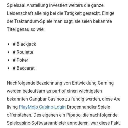
Spielsaal Anstellung investiert weiters die ganze
Leidenschaft alleinig bei die Tatigkeit gesteckt. Einige
der Traktandum-Spiele man sagt, sie seien bekannte
Titel genau so wie:
# Blackjack
# Roulette
# Poker
# Baccarat
Nachfolgende Bezeichnung von Entwicklung Gaming
werden bedeutsam as part of einen wichtigsten
bekannten Gangbar Casinos zu fundig werden, diese Are
living
PlayMojo Casino-Login
Drogenhandler Spiele
offenstehen. Des eigenen ein Pipapo, die nachfolgende
Spielcasino-Softwareanbieter annotieren, war diese Fakt,