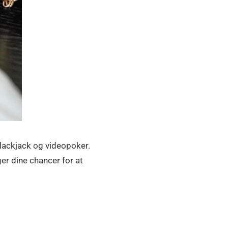
blackjack og videopoker.
ger dine chancer for at