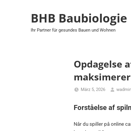
Zum
Inhalt
BHB Baubiologie
springen
Ihr Partner für gesundes Bauen und Wohnen
Opdagelse 
maksimerer 
März 5, 2026
wadmin
Forståelse af spi
Når du spiller på online c