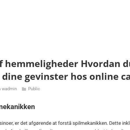
af hemmeligheder Hvordan d
dine gevinster hos online c
 wadmin
Public
lmekanikken
asinoer, er det afgørende at forstå spilmekanikken. Dette ink