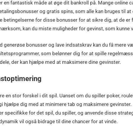
en fantastisk måde at øge dit bankroll på. Mange online ca
talingsbonusser og gratis spins, som alle kan bruges til at 
se betingelserne for disse bonusser for at sikre dig, at de er
opmærksom, kan du miste muligheder for gevinst, som kunne 
d generøse bonusser og lave indsatskrav kan du få mere væ
etsprogrammer, som belønner dig for at spille regelmæss
rdele, der kan hjælpe med at maksimere dine gevinster.
instoptimering
e en stor forskel i dit spil. Uanset om du spiller poker, roule
egi hjælpe dig med at minimere tab og maksimere gevinster. 
er specifikke for det spil, du spiller, og anvende disse strateg
dynamik vil også bidrage til dine chancer for at vinde.