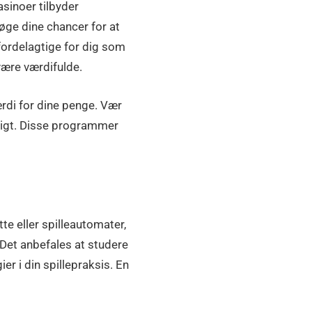
sinoer tilbyder
øge dine chancer for at
 fordelagtige for dig som
være værdifulde.
rdi for dine penge. Vær
igt. Disse programmer
tte eller spilleautomater,
Det anbefales at studere
ier i din spillepraksis. En