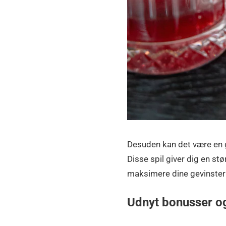
Desuden kan det være en go
Disse spil giver dig en stø
maksimere dine gevinster 
Udnyt bonusser 