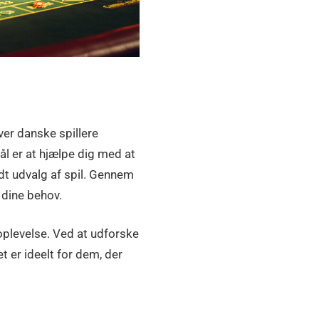
er danske spillere
l er at hjælpe dig med at
edt udvalg af spil. Gennem
 dine behov.
oplevelse. Ved at udforske
t er ideelt for dem, der