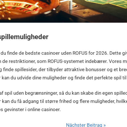
spillemuligheder
u finde de bedste casinoer uden ROFUS for 2026. Dette giv
en de restriktioner, som ROFUS-systemet indebærer. Vores må
 finde spillesider, der tilbyder attraktive bonusser og et br
r kan du udvide dine muligheder og finde det perfekte spil til
af spil uden begrænsninger, så du kan skabe din egen spille
kan du få adgang til større frihed og flere muligheder, hvilke
 gevinster i online casinoer.
Nächster Beitrag