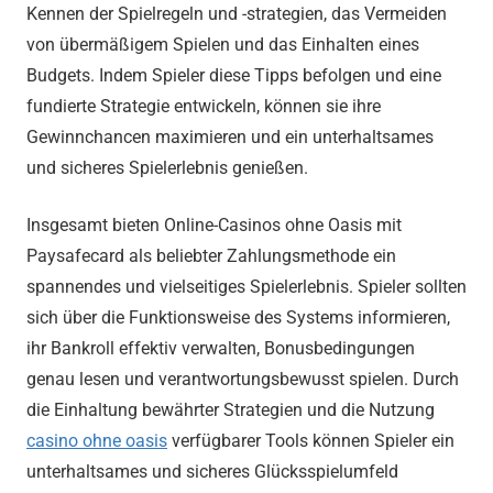
Kennen der Spielregeln und -strategien, das Vermeiden
von übermäßigem Spielen und das Einhalten eines
Budgets. Indem Spieler diese Tipps befolgen und eine
fundierte Strategie entwickeln, können sie ihre
Gewinnchancen maximieren und ein unterhaltsames
und sicheres Spielerlebnis genießen.
Insgesamt bieten Online-Casinos ohne Oasis mit
Paysafecard als beliebter Zahlungsmethode ein
spannendes und vielseitiges Spielerlebnis. Spieler sollten
sich über die Funktionsweise des Systems informieren,
ihr Bankroll effektiv verwalten, Bonusbedingungen
genau lesen und verantwortungsbewusst spielen. Durch
die Einhaltung bewährter Strategien und die Nutzung
casino ohne oasis
verfügbarer Tools können Spieler ein
unterhaltsames und sicheres Glücksspielumfeld