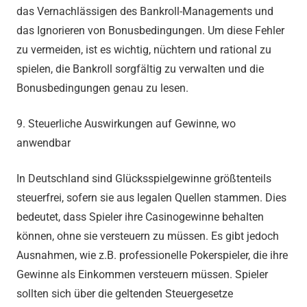
das Vernachlässigen des Bankroll-Managements und
das Ignorieren von Bonusbedingungen. Um diese Fehler
zu vermeiden, ist es wichtig, nüchtern und rational zu
spielen, die Bankroll sorgfältig zu verwalten und die
Bonusbedingungen genau zu lesen.
9. Steuerliche Auswirkungen auf Gewinne, wo
anwendbar
In Deutschland sind Glücksspielgewinne größtenteils
steuerfrei, sofern sie aus legalen Quellen stammen. Dies
bedeutet, dass Spieler ihre Casinogewinne behalten
können, ohne sie versteuern zu müssen. Es gibt jedoch
Ausnahmen, wie z.B. professionelle Pokerspieler, die ihre
Gewinne als Einkommen versteuern müssen. Spieler
sollten sich über die geltenden Steuergesetze