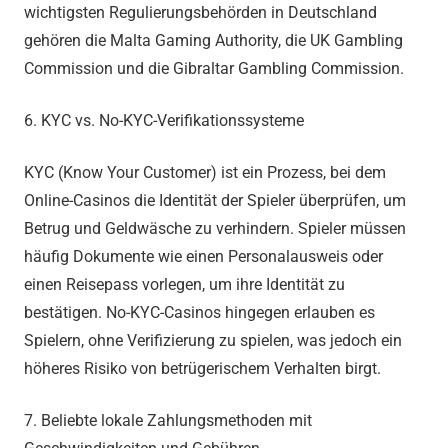
wichtigsten Regulierungsbehörden in Deutschland
gehören die Malta Gaming Authority, die UK Gambling
Commission und die Gibraltar Gambling Commission.
6. KYC vs. No-KYC-Verifikationssysteme
KYC (Know Your Customer) ist ein Prozess, bei dem
Online-Casinos die Identität der Spieler überprüfen, um
Betrug und Geldwäsche zu verhindern. Spieler müssen
häufig Dokumente wie einen Personalausweis oder
einen Reisepass vorlegen, um ihre Identität zu
bestätigen. No-KYC-Casinos hingegen erlauben es
Spielern, ohne Verifizierung zu spielen, was jedoch ein
höheres Risiko von betrügerischem Verhalten birgt.
7. Beliebte lokale Zahlungsmethoden mit