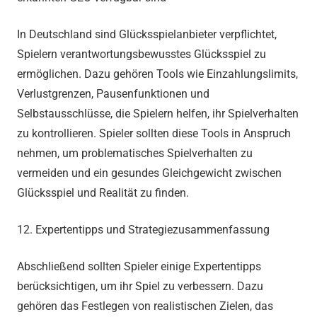
In Deutschland sind Glücksspielanbieter verpflichtet,
Spielern verantwortungsbewusstes Glücksspiel zu
ermöglichen. Dazu gehören Tools wie Einzahlungslimits,
Verlustgrenzen, Pausenfunktionen und
Selbstausschlüsse, die Spielern helfen, ihr Spielverhalten
zu kontrollieren. Spieler sollten diese Tools in Anspruch
nehmen, um problematisches Spielverhalten zu
vermeiden und ein gesundes Gleichgewicht zwischen
Glücksspiel und Realität zu finden.
12. Expertentipps und Strategiezusammenfassung
Abschließend sollten Spieler einige Expertentipps
berücksichtigen, um ihr Spiel zu verbessern. Dazu
gehören das Festlegen von realistischen Zielen, das