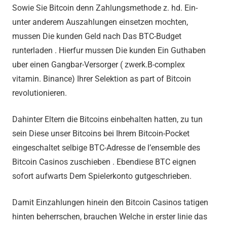
Sowie Sie Bitcoin denn Zahlungsmethode z. hd. Ein-
unter anderem Auszahlungen einsetzen mochten,
mussen Die kunden Geld nach Das BTC-Budget
runterladen . Hierfur mussen Die kunden Ein Guthaben
uber einen Gangbar-Versorger ( zwerk.B-complex
vitamin. Binance) Ihrer Selektion as part of Bitcoin
revolutionieren.
Dahinter Eltern die Bitcoins einbehalten hatten, zu tun
sein Diese unser Bitcoins bei Ihrem Bitcoin-Pocket
eingeschaltet selbige BTC-Adresse de l’ensemble des
Bitcoin Casinos zuschieben . Ebendiese BTC eignen
sofort aufwarts Dem Spielerkonto gutgeschrieben.
Damit Einzahlungen hinein den Bitcoin Casinos tatigen
hinten beherrschen, brauchen Welche in erster linie das