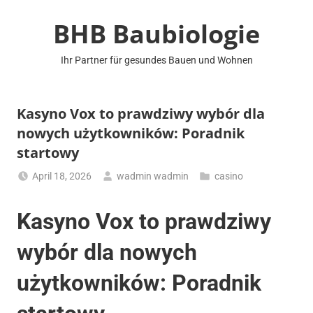
Zum
BHB Baubiologie
Inhalt
springen
Ihr Partner für gesundes Bauen und Wohnen
Kasyno Vox to prawdziwy wybór dla
nowych użytkowników: Poradnik
startowy
April 18, 2026
wadmin wadmin
casino
Kasyno Vox to prawdziwy
wybór dla nowych
użytkowników: Poradnik