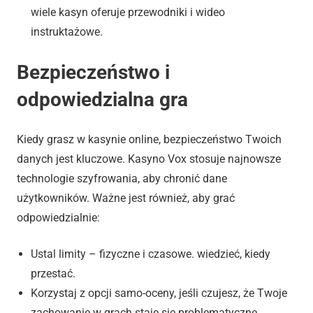
wiele kasyn oferuje przewodniki i wideo
instruktażowe.
Bezpieczeństwo i
odpowiedzialna gra
Kiedy grasz w kasynie online, bezpieczeństwo Twoich
danych jest kluczowe. Kasyno Vox stosuje najnowsze
technologie szyfrowania, aby chronić dane
użytkowników. Ważne jest również, aby grać
odpowiedzialnie:
Ustal limity – fizyczne i czasowe. wiedzieć, kiedy
przestać.
Korzystaj z opcji samo-oceny, jeśli czujesz, że Twoje
zachowanie w grach staje się problematyczne.