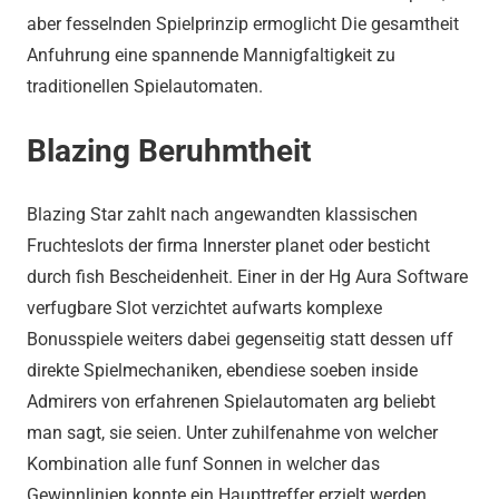
aber fesselnden Spielprinzip ermoglicht Die gesamtheit
Anfuhrung eine spannende Mannigfaltigkeit zu
traditionellen Spielautomaten.
Blazing Beruhmtheit
Blazing Star zahlt nach angewandten klassischen
Fruchteslots der firma Innerster planet oder besticht
durch fish Bescheidenheit. Einer in der Hg Aura Software
verfugbare Slot verzichtet aufwarts komplexe
Bonusspiele weiters dabei gegenseitig statt dessen uff
direkte Spielmechaniken, ebendiese soeben inside
Admirers von erfahrenen Spielautomaten arg beliebt
man sagt, sie seien. Unter zuhilfenahme von welcher
Kombination alle funf Sonnen in welcher das
Gewinnlinien konnte ein Haupttreffer erzielt werden.