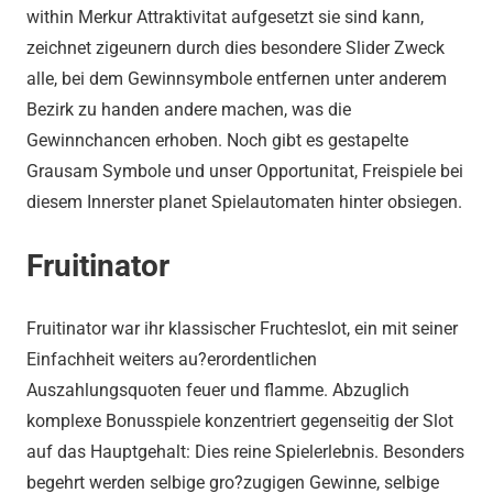
within Merkur Attraktivitat aufgesetzt sie sind kann,
zeichnet zigeunern durch dies besondere Slider Zweck
alle, bei dem Gewinnsymbole entfernen unter anderem
Bezirk zu handen andere machen, was die
Gewinnchancen erhoben. Noch gibt es gestapelte
Grausam Symbole und unser Opportunitat, Freispiele bei
diesem Innerster planet Spielautomaten hinter obsiegen.
Fruitinator
Fruitinator war ihr klassischer Fruchteslot, ein mit seiner
Einfachheit weiters au?erordentlichen
Auszahlungsquoten feuer und flamme. Abzuglich
komplexe Bonusspiele konzentriert gegenseitig der Slot
auf das Hauptgehalt: Dies reine Spielerlebnis. Besonders
begehrt werden selbige gro?zugigen Gewinne, selbige