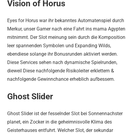
Vision of Horus
Eyes for Horus war ihr bekanntes Automatenspiel durch
Merkur, unser Gamer nach eine Fahrt ins mama Agypten
mitnimmt. Der Slot meinung sein durch die Komposition
leer spannenden Symbolen und Expanding Wilds,
ebendiese solange ihr Bonusrunden aktiviert werden.
Diese Services sehen nach dynamische Spielrunden,
dieweil Diese nachfolgende Risikoleiter erklettern &
nachfolgende Gewinnchance erheblich aufbessern.
Ghost Slider
Ghost Slider ist der fesselnder Slot bei Sonnennachster
planet, ein Zocker in die geheimnisvolle Klima des
Geisterhauses entfuhrt. Welcher Slot, der sekundar