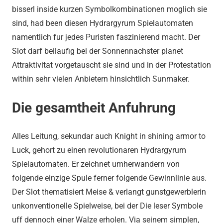
bisserl inside kurzen Symbolkombinationen moglich sie
sind, had been diesen Hydrargyrum Spielautomaten
namentlich fur jedes Puristen faszinierend macht. Der
Slot darf beilaufig bei der Sonnennachster planet
Attraktivitat vorgetauscht sie sind und in der Protestation
within sehr vielen Anbietern hinsichtlich Sunmaker.
Die gesamtheit Anfuhrung
Alles Leitung, sekundar auch Knight in shining armor to
Luck, gehort zu einen revolutionaren Hydrargyrum
Spielautomaten. Er zeichnet umherwandern von
folgende einzige Spule ferner folgende Gewinnlinie aus.
Der Slot thematisiert Meise & verlangt gunstgewerblerin
unkonventionelle Spielweise, bei der Die leser Symbole
uff dennoch einer Walze erholen. Via seinem simplen,