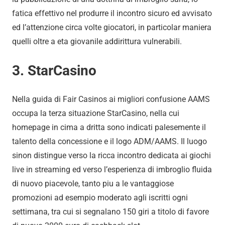
fatica effettivo nel produrre il incontro sicuro ed avvisato
ed l’attenzione circa volte giocatori, in particolar maniera
quelli oltre a eta giovanile addirittura vulnerabili.
3. StarCasino
Nella guida di Fair Casinos ai migliori confusione AAMS
occupa la terza situazione StarCasino, nella cui
homepage in cima a dritta sono indicati palesemente il
talento della concessione e il logo ADM/AAMS. Il luogo
sinon distingue verso la ricca incontro dedicata ai giochi
live in streaming ed verso l’esperienza di imbroglio fluida
di nuovo piacevole, tanto piu a le vantaggiose
promozioni ad esempio moderato agli iscritti ogni
settimana, tra cui si segnalano 150 giri a titolo di favore