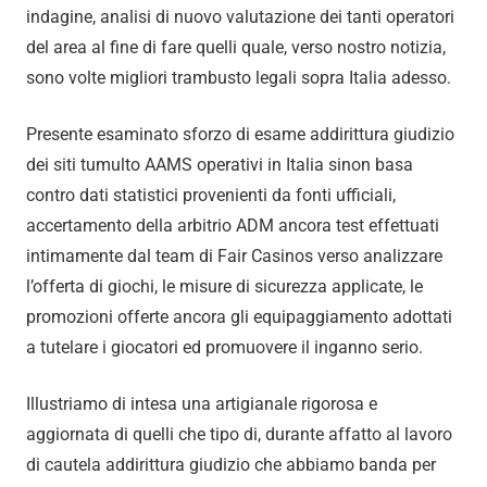
indagine, analisi di nuovo valutazione dei tanti operatori
del area al fine di fare quelli quale, verso nostro notizia,
sono volte migliori trambusto legali sopra Italia adesso.
Presente esaminato sforzo di esame addirittura giudizio
dei siti tumulto AAMS operativi in Italia sinon basa
contro dati statistici provenienti da fonti ufficiali,
accertamento della arbitrio ADM ancora test effettuati
intimamente dal team di Fair Casinos verso analizzare
l’offerta di giochi, le misure di sicurezza applicate, le
promozioni offerte ancora gli equipaggiamento adottati
a tutelare i giocatori ed promuovere il inganno serio.
Illustriamo di intesa una artigianale rigorosa e
aggiornata di quelli che tipo di, durante affatto al lavoro
di cautela addirittura giudizio che abbiamo banda per