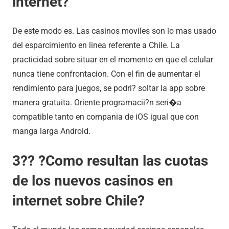
internet?
De este modo es. Las casinos moviles son lo mas usado
del esparcimiento en linea referente a Chile. La
practicidad sobre situar en el momento en que el celular
nunca tiene confrontacion. Con el fin de aumentar el
rendimiento para juegos, se podri? soltar la app sobre
manera gratuita. Oriente programacii?n seri�a
compatible tanto en compania de iOS igual que con
manga larga Android.
3?? ?Como resultan las cuotas
de los nuevos casinos en
internet sobre Chile?