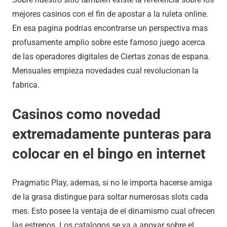
mejores casinos con el fin de apostar a la ruleta online.
En esa pagina podrias encontrarse un perspectiva mas
profusamente amplio sobre este famoso juego acerca
de las operadores digitales de Ciertas zonas de espana.
Mensuales empieza novedades cual revolucionan la
fabrica.
Casinos como novedad
extremadamente punteras para
colocar en el bingo en internet
Pragmatic Play, ademas, si no le importa hacerse amiga
de la grasa distingue para soltar numerosas slots cada
mes. Esto posee la ventaja de el dinamismo cual ofrecen
las estrenos. Los catalogos se va a apoyar sobre el