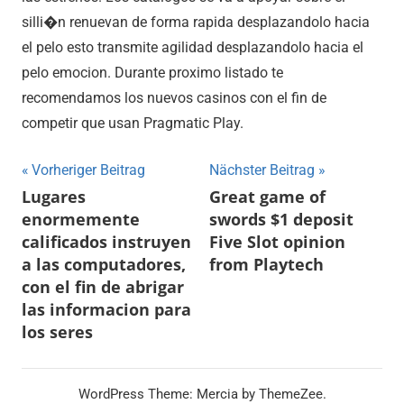
silli�n renuevan de forma rapida desplazandolo hacia
el pelo esto transmite agilidad desplazandolo hacia el
pelo emocion. Durante proximo listado te
recomendamos los nuevos casinos con el fin de
competir que usan Pragmatic Play.
Vorheriger Beitrag
Nächster Beitrag
Beitragsnavigation
Lugares
Great game of
enormemente
swords $1 deposit
calificados instruyen
Five Slot opinion
a las computadores,
from Playtech
con el fin de abrigar
las informacion para
los seres
WordPress Theme: Mercia by ThemeZee.