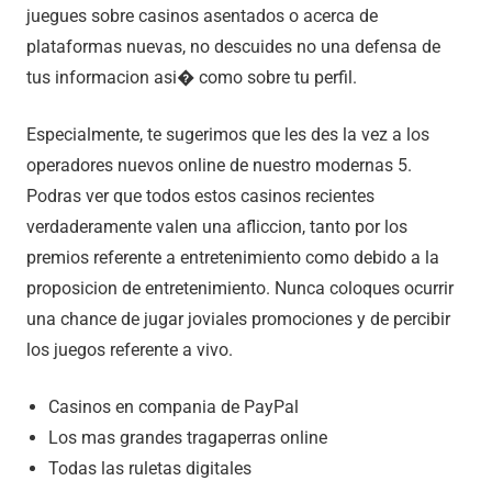
juegues sobre casinos asentados o acerca de
plataformas nuevas, no descuides no una defensa de
tus informacion asi� como sobre tu perfil.
Especialmente, te sugerimos que les des la vez a los
operadores nuevos online de nuestro modernas 5.
Podras ver que todos estos casinos recientes
verdaderamente valen una afliccion, tanto por los
premios referente a entretenimiento como debido a la
proposicion de entretenimiento. Nunca coloques ocurrir
una chance de jugar joviales promociones y de percibir
los juegos referente a vivo.
Casinos en compania de PayPal
Los mas grandes tragaperras online
Todas las ruletas digitales