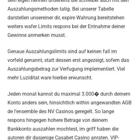
sein eigen nennen unsereins die schreiber auch mit den
Auszahlungsmethoden tatig. Bei unserer Tabelle
darstellen unsereiner dir, expire Wahrung bereitstehen
weiters wafer Limits respons bei der Entnahme deiner
Gewinne anmerken musst.
Genaue Auszahlungslimits sind auf keinen fall im
vorfeld genannt, statt dessen erst angezeigt, sofern das
Auszahlungsbetrag zur Verfugung implementiert. Viel
mehr Luziditat ware hierbei erwunscht.
Jeden monat kannst du maximal 3.000� durch deinem
Konto anders sein, hinsichtlich within angewandten AGB
de l’ensemble des NV Casinos geregelt. So lange
respons hingegen hohere Betrage von deinem
Bankkonto auszahlen mochtest, im griff haben die
autoren dir dasjenige Casabet Casino anraten. VIP-