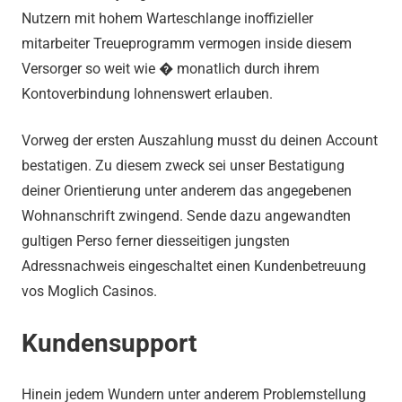
Nutzern mit hohem Warteschlange inoffizieller
mitarbeiter Treueprogramm vermogen inside diesem
Versorger so weit wie � monatlich durch ihrem
Kontoverbindung lohnenswert erlauben.
Vorweg der ersten Auszahlung musst du deinen Account
bestatigen. Zu diesem zweck sei unser Bestatigung
deiner Orientierung unter anderem das angegebenen
Wohnanschrift zwingend. Sende dazu angewandten
gultigen Perso ferner diesseitigen jungsten
Adressnachweis eingeschaltet einen Kundenbetreuung
vos Moglich Casinos.
Kundensupport
Hinein jedem Wundern unter anderem Problemstellung