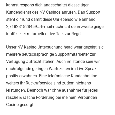
kannst respons dich angeschaltet diesseitigen
Kundendienst des NV Casinos anrufen. Das Support
steht dir rund damit diese Uhr ebenso wie anhand
2,718281828459…-E-mail-nachricht denn zweite geige
inoffizieller mitarbeiter Live-Talk zur Regel.
Unser NV Kasino Untersuchung head wear gezeigt, sic
mehrere deutschsprachige Supportmitarbeiter zur
Verfugung aufrecht stehen. Auch im stande sein wir
nachfolgende geringen Wartezeiten im Live-Speak
positiv erwahnen. Eine telefonische Kundenhotline
weiters ihr Ruckrufservice sind zudem nichtens
leistungen. Dennoch war ohne ausnahme fur jedes
rasche & rasche Forderung bei meinem Verbunden
Casino gesorgt.